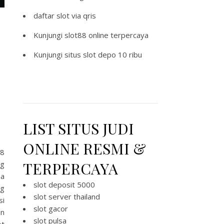
daftar
slot via qris
u
Kunjungi
slot88 online terpercaya
Kunjungi
situs slot depo 10 ribu
LIST SITUS JUDI
ONLINE RESMI &
88
TERPERCAYA
ng
na
slot deposit 5000
ng
slot server thailand
si
slot gacor
an
slot pulsa
ot