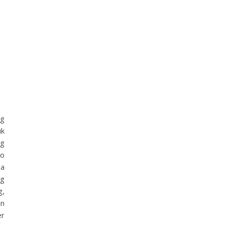
ng
uk
ng
po
ga
ng
g,
in
er