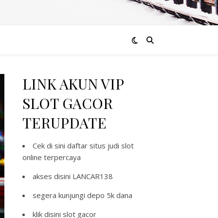
LINK AKUN VIP
SLOT GACOR
TERUPDATE
Cek di sini
daftar situs judi slot
online terpercaya
akses disini
LANCAR138
segera kunjungi
depo 5k dana
klik disini
slot gacor