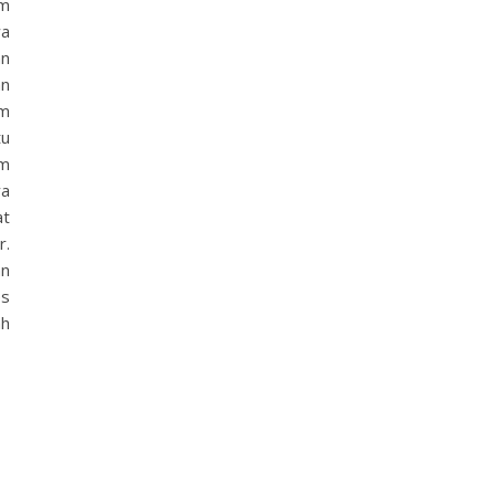
em
wa
an
an
am
tu
am
ya
at
r.
an
es
ah