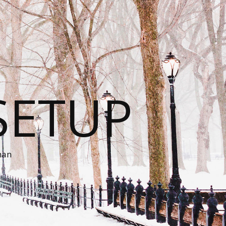
SETUP
han