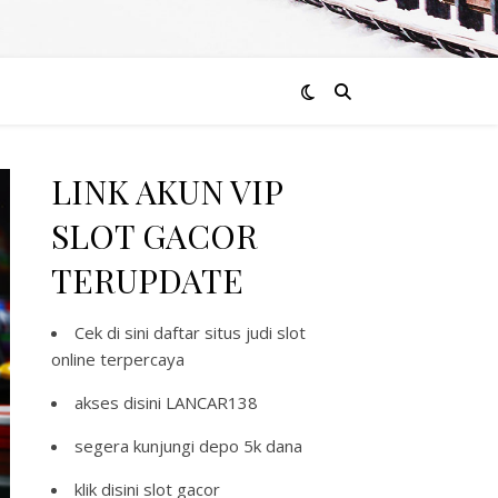
LINK AKUN VIP
SLOT GACOR
TERUPDATE
Cek di sini
daftar situs judi slot
online terpercaya
akses disini
LANCAR138
segera kunjungi
depo 5k dana
klik disini
slot gacor