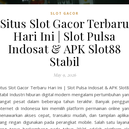
SLOT GACOR
Situs Slot Gacor Terbar
Hari Ini | Slot Pulsa
Indosat & APK Slot88
Stabil
May 9, 2026
itus Slot Gacor Terbaru Hari Ini | Slot Pulsa Indosat & APK Slot
tabil Industri hiburan digital modern mengalami pertumbuhan ya
angat pesat dalam beberapa tahun terakhir. Banyak penggu
nternet di Indonesia kini memilih platform permainan online ya
enawarkan akses cepat, transaksi mudah, dan tampilan aplika
ang ringan digunakan pada perangkat mobile. Salah satu layan
ang terus berkembang pada tahun 2026 adalah platform sl