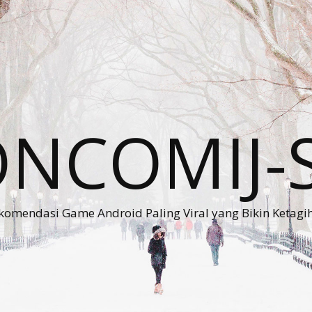
NCOMIJ-
komendasi Game Android Paling Viral yang Bikin Ketagi