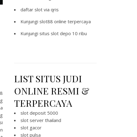
daftar
slot via qris
u
Kunjungi
slot88 online terpercaya
Kunjungi
situs slot depo 10 ribu
LIST SITUS JUDI
ONLINE RESMI &
88
TERPERCAYA
ng
na
slot deposit 5000
ng
slot server thailand
si
slot gacor
an
slot pulsa
ot