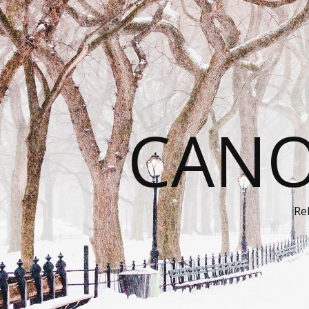
CANO
Re