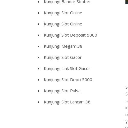
Kunjungi
Bandar Sbobet
Kunjungi
Slot Online
Kunjungi
Slot Online
Kunjungi
Slot Deposit 5000
Kunjungi
Megah138
Kunjungi
Slot Gacor
Kunjungi
Link Slot Gacor
Kunjungi
Slot Depo 5000
S
Kunjungi
Slot Pulsa
S
s
Kunjungi
Slot Lancar138
i
m
y
y