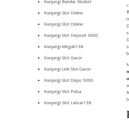
Kunjungi
Bandar Sbobet
c
T
Kunjungi
Slot Online
m
Kunjungi
Slot Online
D
s
Kunjungi
Slot Deposit 5000
D
Kunjungi
Megah138
s
b
Kunjungi
Slot Gacor
N
Kunjungi
Link Slot Gacor
m
u
Kunjungi
Slot Depo 5000
a
Kunjungi
Slot Pulsa
A
t
Kunjungi
Slot Lancar138