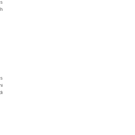
as
ah
as
mi
di