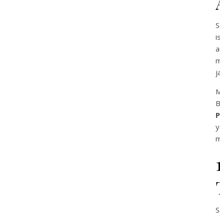
S
i
a
m
j
M
B
P
y
m
S