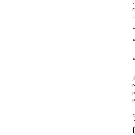
m
s
J
r
p
p