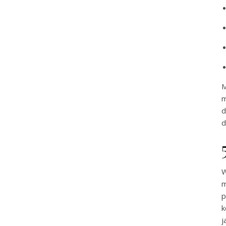
M
m
d
d
W
m
p
k
j