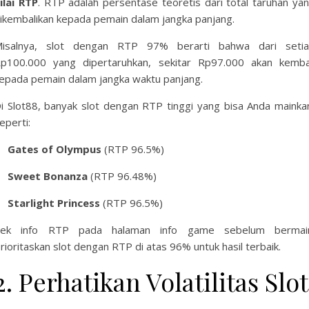
ilai RTP
. RTP adalah persentase teoretis dari total taruhan ya
ikembalikan kepada pemain dalam jangka panjang.
isalnya, slot dengan RTP 97% berarti bahwa dari seti
p100.000 yang dipertaruhkan, sekitar Rp97.000 akan kemba
epada pemain dalam jangka waktu panjang.
i Slot88, banyak slot dengan RTP tinggi yang bisa Anda mainka
eperti:
Gates of Olympus
(RTP 96.5%)
Sweet Bonanza
(RTP 96.48%)
Starlight Princess
(RTP 96.5%)
ek info RTP pada halaman info game sebelum bermai
rioritaskan slot dengan RTP di atas 96% untuk hasil terbaik.
2. Perhatikan Volatilitas Slot