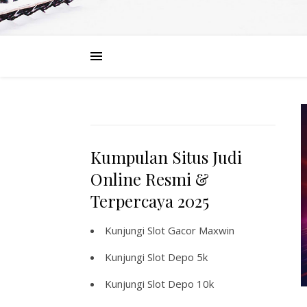
Kumpulan Situs Judi
Online Resmi &
Terpercaya 2025
Kunjungi
Slot Gacor Maxwin
Kunjungi
Slot Depo 5k
Kunjungi
Slot Depo 10k