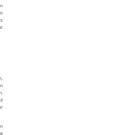
an
in
is
at
n,
an
n.
ol
at
an
ai