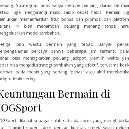
enang. Strategi ini tidak hanya memperpanjang durasi bermai
etapi juga mengurangi risiko saldo cepat habis. Pemain ju
ianjurkan memanfaatkan fitur bonus dan promosi dari platfor
karena ini bisa menambah peluang menang tanpa haru
engeluarkan modal tambahan.
etiga, pilih waktu bermain yang tepat. Banyak pema
erpengalaman percaya bahwa beberapa jam tertentu dal
ehari bisa meningkatkan peluang jackpot. Memilih waktu ya
epat bisa menjadi strategi tambahan yang efektif, terutama keti
ermain pada mesin yang sedang “panas” atau aktif memberik
ackpot lebih sering.
Keuntungan Bermain di
IOGSport
OGSport dikenal sebagai salah satu platform yang menghadirk
lot Thailand super gacor dengan kualitas tinggi. Selain pelua