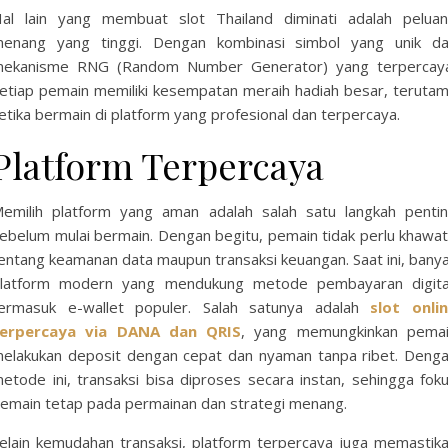
al lain yang membuat slot Thailand diminati adalah pelua
enang yang tinggi. Dengan kombinasi simbol yang unik d
ekanisme RNG (Random Number Generator) yang terpercay
etiap pemain memiliki kesempatan meraih hadiah besar, teruta
etika bermain di platform yang profesional dan terpercaya.
Platform Terpercaya
emilih platform yang aman adalah salah satu langkah penti
ebelum mulai bermain. Dengan begitu, pemain tidak perlu khawat
entang keamanan data maupun transaksi keuangan. Saat ini, bany
latform modern yang mendukung metode pembayaran digita
ermasuk e-wallet populer. Salah satunya adalah
slot onli
erpercaya via DANA dan QRIS
, yang memungkinkan pema
elakukan deposit dengan cepat dan nyaman tanpa ribet. Deng
etode ini, transaksi bisa diproses secara instan, sehingga fok
emain tetap pada permainan dan strategi menang.
elain kemudahan transaksi, platform terpercaya juga memastik