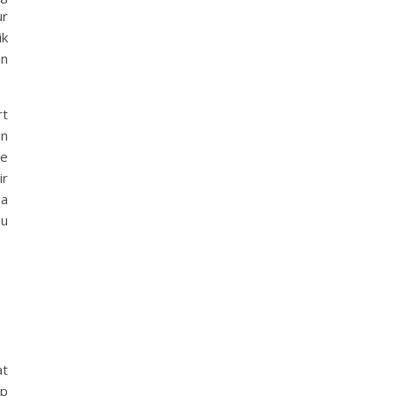
ur
ik
an
rt
an
de
ir
da
au
at
ap