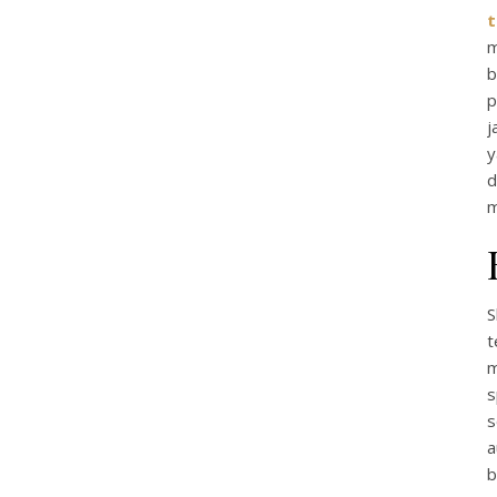
t
m
b
p
j
y
d
m
S
t
m
s
s
a
b