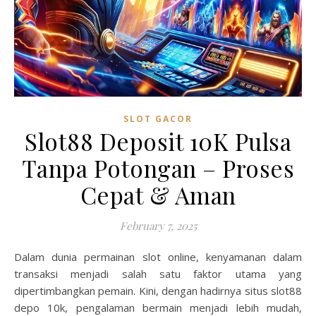
SLOT GACOR
Slot88 Deposit 10K Pulsa
Tanpa Potongan – Proses
Cepat & Aman
February 7, 2025
Dalam dunia permainan slot online, kenyamanan dalam
transaksi menjadi salah satu faktor utama yang
dipertimbangkan pemain. Kini, dengan hadirnya situs slot88
depo 10k, pengalaman bermain menjadi lebih mudah,