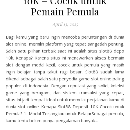
10K – Cocok untuk
Pemain Pemula
April 13, 2025
Bagi kamu yang baru ingin mencoba peruntungan di dunia
slot online, memilih platform yang tepat sangatlah penting.
Salah satu pilihan terbaik saat ini adalah situs slot88 depo
10k. Kenapa? Karena situs ini menawarkan akses bermain
slot dengan modal kecil, cocok untuk pemula yang masih
ingin belajar tanpa takut rugi besar. Slot88 sudah lama
dikenal sebagai salah satu penyedia game slot online paling
populer di Indonesia. Dengan reputasi yang solid, koleksi
game yang beragam, dan sistem transaksi yang cepat,
situs ini jadi tempat ideal untuk memulai perjalanan kamu di
dunia slot online. Kenapa Slot88 Deposit 10K Cocok untuk
Pemula? 1. Modal Terjangkau untuk BelajarSebagai pemula,
kamu tentu belum punya pengalaman banyak…