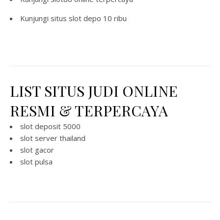
Kunjungi
situs slot depo 10 ribu
LIST SITUS JUDI ONLINE
RESMI & TERPERCAYA
slot deposit 5000
slot server thailand
slot gacor
slot pulsa