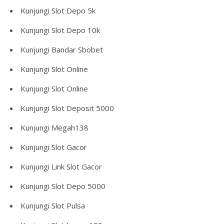
Kunjungi
Slot Depo 5k
Kunjungi
Slot Depo 10k
Kunjungi
Bandar Sbobet
Kunjungi
Slot Online
Kunjungi
Slot Online
Kunjungi
Slot Deposit 5000
Kunjungi
Megah138
Kunjungi
Slot Gacor
Kunjungi
Link Slot Gacor
Kunjungi
Slot Depo 5000
Kunjungi
Slot Pulsa