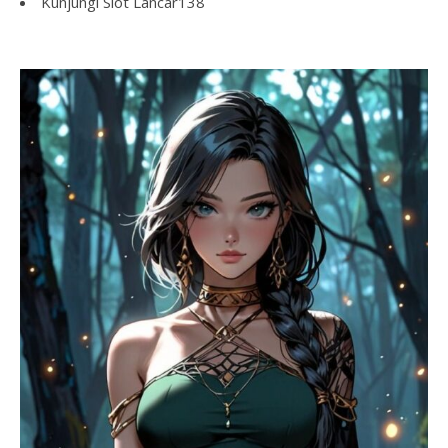
Kunjungi
Slot Lancar138