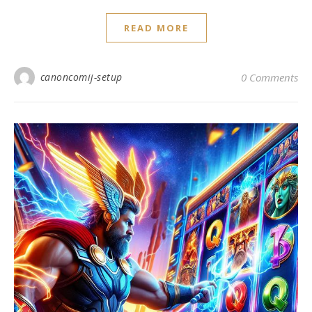
READ MORE
canoncomij-setup
0 Comments