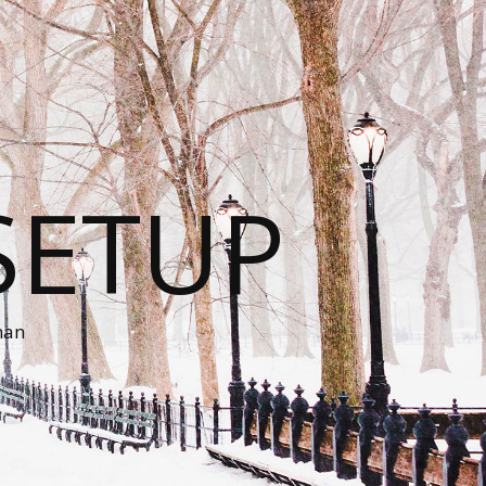
SETUP
han