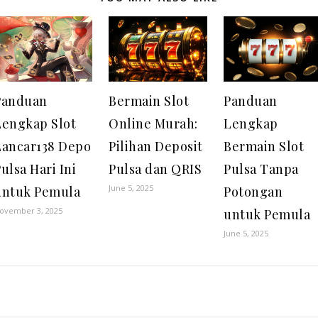
Panduan
Bermain Slot
Panduan
Lengkap Slot
Online Murah:
Lengkap
Lancar138 Depo
Pilihan Deposit
Bermain Slot
ulsa Hari Ini
Pulsa dan QRIS
Pulsa Tanpa
June 5, 2025
untuk Pemula
Potongan
ovember 3, 2025
untuk Pemula
June 5, 2025