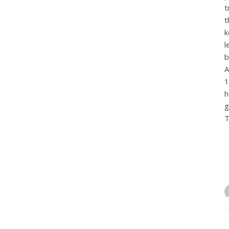
t
t
k
l
b
A
1
h
g
T