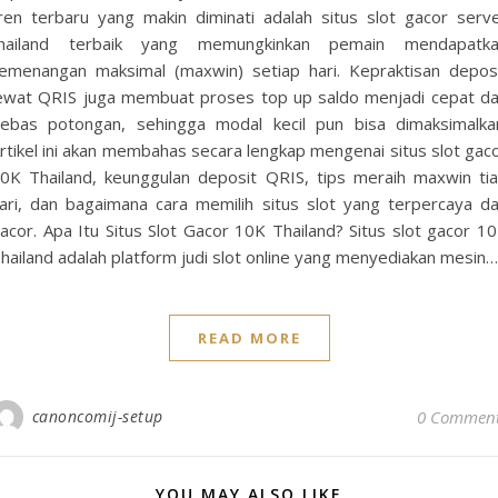
ren terbaru yang makin diminati adalah situs slot gacor serv
hailand terbaik yang memungkinkan pemain mendapatk
emenangan maksimal (maxwin) setiap hari. Kepraktisan depos
ewat QRIS juga membuat proses top up saldo menjadi cepat d
ebas potongan, sehingga modal kecil pun bisa dimaksimalka
rtikel ini akan membahas secara lengkap mengenai situs slot gac
0K Thailand, keunggulan deposit QRIS, tips meraih maxwin ti
ari, dan bagaimana cara memilih situs slot yang terpercaya d
acor. Apa Itu Situs Slot Gacor 10K Thailand? Situs slot gacor 1
hailand adalah platform judi slot online yang menyediakan mesin…
READ MORE
canoncomij-setup
0 Commen
YOU MAY ALSO LIKE