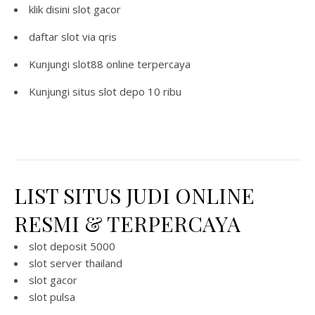
klik disini
slot gacor
daftar
slot via qris
Kunjungi
slot88 online terpercaya
Kunjungi
situs slot depo 10 ribu
LIST SITUS JUDI ONLINE
RESMI & TERPERCAYA
slot deposit 5000
slot server thailand
slot gacor
slot pulsa