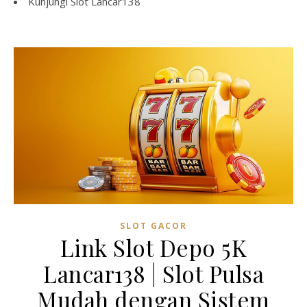
Kunjungi
Slot Lancar138
SLOT GACOR
Link Slot Depo 5K
Lancar138 | Slot Pulsa
Mudah dengan Sistem