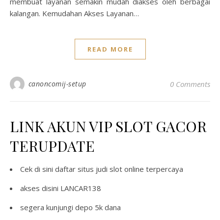
membuat layanan semakin mudah diakses oleh berbagai
kalangan. Kemudahan Akses Layanan…
READ MORE
canoncomij-setup
0 Comments
LINK AKUN VIP SLOT GACOR
TERUPDATE
Cek di sini
daftar situs judi slot online terpercaya
akses disini
LANCAR138
segera kunjungi
depo 5k dana