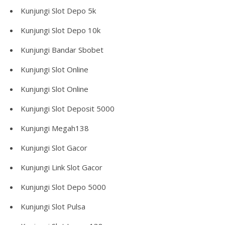
Kunjungi
Slot Depo 5k
Kunjungi
Slot Depo 10k
Kunjungi
Bandar Sbobet
Kunjungi
Slot Online
Kunjungi
Slot Online
Kunjungi
Slot Deposit 5000
Kunjungi
Megah138
Kunjungi
Slot Gacor
Kunjungi
Link Slot Gacor
Kunjungi
Slot Depo 5000
Kunjungi
Slot Pulsa