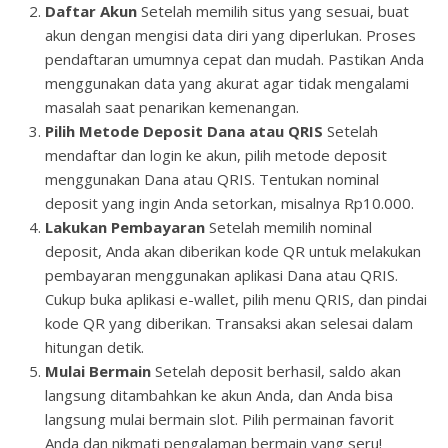
Daftar Akun
Setelah memilih situs yang sesuai, buat
akun dengan mengisi data diri yang diperlukan. Proses
pendaftaran umumnya cepat dan mudah. Pastikan Anda
menggunakan data yang akurat agar tidak mengalami
masalah saat penarikan kemenangan.
Pilih Metode Deposit Dana atau QRIS
Setelah
mendaftar dan login ke akun, pilih metode deposit
menggunakan Dana atau QRIS. Tentukan nominal
deposit yang ingin Anda setorkan, misalnya Rp10.000.
Lakukan Pembayaran
Setelah memilih nominal
deposit, Anda akan diberikan kode QR untuk melakukan
pembayaran menggunakan aplikasi Dana atau QRIS.
Cukup buka aplikasi e-wallet, pilih menu QRIS, dan pindai
kode QR yang diberikan. Transaksi akan selesai dalam
hitungan detik.
Mulai Bermain
Setelah deposit berhasil, saldo akan
langsung ditambahkan ke akun Anda, dan Anda bisa
langsung mulai bermain slot. Pilih permainan favorit
Anda dan nikmati pengalaman bermain yang seru!