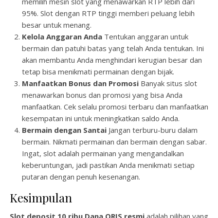
memilih mesin slot yang menawarkan RTP lebih dari
95%. Slot dengan RTP tinggi memberi peluang lebih
besar untuk menang.
Kelola Anggaran Anda
Tentukan anggaran untuk
bermain dan patuhi batas yang telah Anda tentukan. Ini
akan membantu Anda menghindari kerugian besar dan
tetap bisa menikmati permainan dengan bijak.
Manfaatkan Bonus dan Promosi
Banyak situs slot
menawarkan bonus dan promosi yang bisa Anda
manfaatkan. Cek selalu promosi terbaru dan manfaatkan
kesempatan ini untuk meningkatkan saldo Anda.
Bermain dengan Santai
Jangan terburu-buru dalam
bermain. Nikmati permainan dan bermain dengan sabar.
Ingat, slot adalah permainan yang mengandalkan
keberuntungan, jadi pastikan Anda menikmati setiap
putaran dengan penuh kesenangan.
Kesimpulan
Slot deposit 10 ribu Dana QRIS resmi
adalah pilihan yang