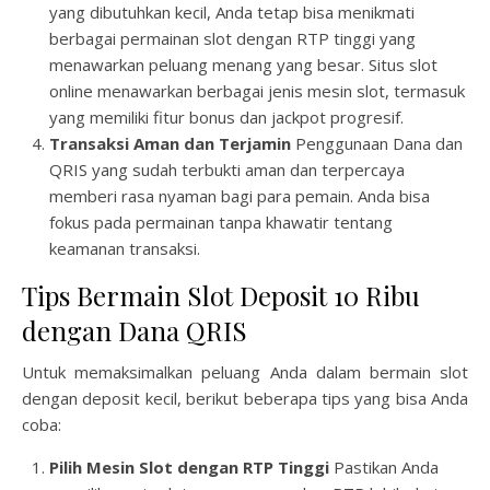
yang dibutuhkan kecil, Anda tetap bisa menikmati
berbagai permainan slot dengan RTP tinggi yang
menawarkan peluang menang yang besar. Situs slot
online menawarkan berbagai jenis mesin slot, termasuk
yang memiliki fitur bonus dan jackpot progresif.
Transaksi Aman dan Terjamin
Penggunaan Dana dan
QRIS yang sudah terbukti aman dan terpercaya
memberi rasa nyaman bagi para pemain. Anda bisa
fokus pada permainan tanpa khawatir tentang
keamanan transaksi.
Tips Bermain Slot Deposit 10 Ribu
dengan Dana QRIS
Untuk memaksimalkan peluang Anda dalam bermain slot
dengan deposit kecil, berikut beberapa tips yang bisa Anda
coba:
Pilih Mesin Slot dengan RTP Tinggi
Pastikan Anda