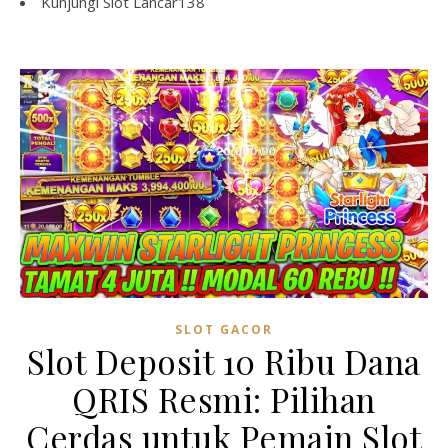
Kunjungi
Slot Lancar138
SLOT GACOR
Slot Deposit 10 Ribu Dana
QRIS Resmi: Pilihan
Cerdas untuk Pemain Slot