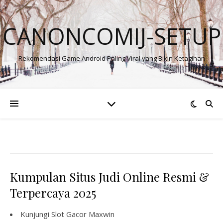
CANONCOMIJ-SETUP
Rekomendasi Game Android Paling Viral yang Bikin Ketagihan
Kumpulan Situs Judi Online Resmi &
Terpercaya 2025
Kunjungi
Slot Gacor Maxwin