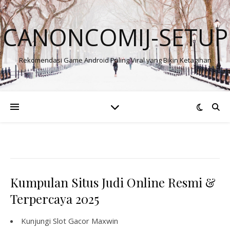
CANONCOMIJ-SETUP
Rekomendasi Game Android Paling Viral yang Bikin Ketagihan
Kumpulan Situs Judi Online Resmi &
Terpercaya 2025
Kunjungi
Slot Gacor Maxwin