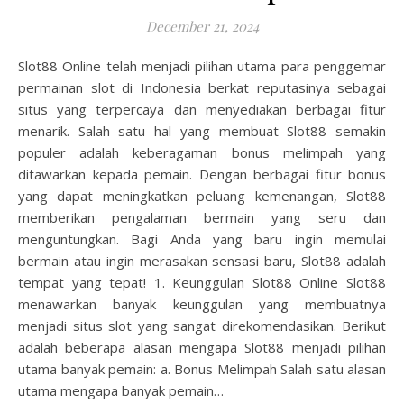
December 21, 2024
Slot88 Online telah menjadi pilihan utama para penggemar
permainan slot di Indonesia berkat reputasinya sebagai
situs yang terpercaya dan menyediakan berbagai fitur
menarik. Salah satu hal yang membuat Slot88 semakin
populer adalah keberagaman bonus melimpah yang
ditawarkan kepada pemain. Dengan berbagai fitur bonus
yang dapat meningkatkan peluang kemenangan, Slot88
memberikan pengalaman bermain yang seru dan
menguntungkan. Bagi Anda yang baru ingin memulai
bermain atau ingin merasakan sensasi baru, Slot88 adalah
tempat yang tepat! 1. Keunggulan Slot88 Online Slot88
menawarkan banyak keunggulan yang membuatnya
menjadi situs slot yang sangat direkomendasikan. Berikut
adalah beberapa alasan mengapa Slot88 menjadi pilihan
utama banyak pemain: a. Bonus Melimpah Salah satu alasan
utama mengapa banyak pemain…