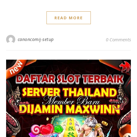
READ MORE
canoncomij-setup
0 Comments