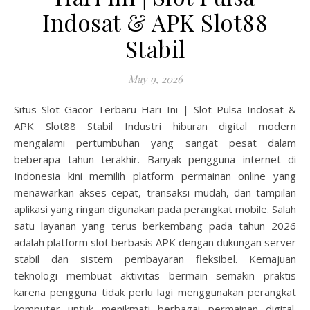
Indosat & APK Slot88
Stabil
May 9, 2026
Situs Slot Gacor Terbaru Hari Ini | Slot Pulsa Indosat &
APK Slot88 Stabil Industri hiburan digital modern
mengalami pertumbuhan yang sangat pesat dalam
beberapa tahun terakhir. Banyak pengguna internet di
Indonesia kini memilih platform permainan online yang
menawarkan akses cepat, transaksi mudah, dan tampilan
aplikasi yang ringan digunakan pada perangkat mobile. Salah
satu layanan yang terus berkembang pada tahun 2026
adalah platform slot berbasis APK dengan dukungan server
stabil dan sistem pembayaran fleksibel. Kemajuan
teknologi membuat aktivitas bermain semakin praktis
karena pengguna tidak perlu lagi menggunakan perangkat
komputer untuk menikmati berbagai permainan digital.