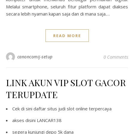
Melalui smartphone, seluruh fitur platform dapat diakses
secara lebih nyaman kapan saja dan di mana saja.…
READ MORE
canoncomij-setup
0 Comments
LINK AKUN VIP SLOT GACOR
TERUPDATE
Cek di sini
daftar situs judi slot online terpercaya
akses disini
LANCAR138
segera kunjungi
depo 5k dana