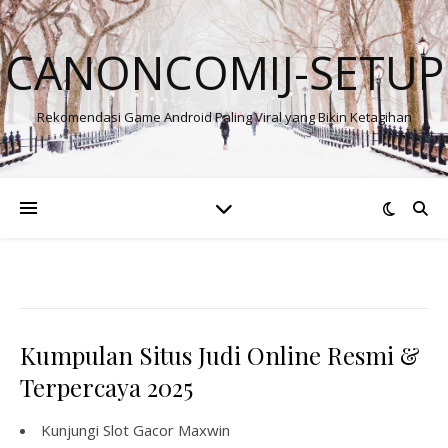
CANONCOMIJ-SETUP
Rekomendasi Game Android Paling Viral yang Bikin Ketagihan
Kumpulan Situs Judi Online Resmi &
Terpercaya 2025
Kunjungi
Slot Gacor Maxwin