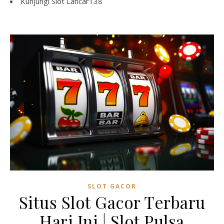
Kunjungi
Slot Lancar138
SLOT GACOR
Situs Slot Gacor Terbaru
Hari Ini | Slot Pulsa