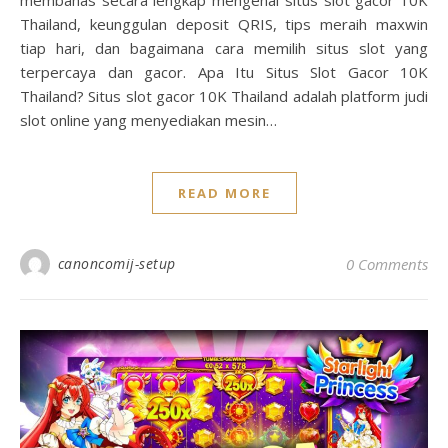
membahas secara lengkap mengenai situs slot gacor 10K
Thailand, keunggulan deposit QRIS, tips meraih maxwin
tiap hari, dan bagaimana cara memilih situs slot yang
terpercaya dan gacor. Apa Itu Situs Slot Gacor 10K
Thailand? Situs slot gacor 10K Thailand adalah platform judi
slot online yang menyediakan mesin…
READ MORE
canoncomij-setup
0 Comments