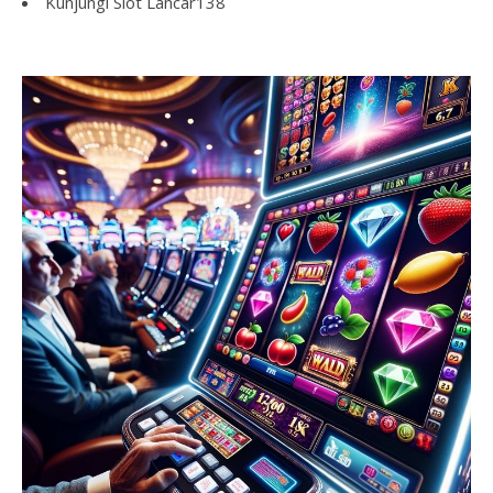
Kunjungi
Slot Lancar138