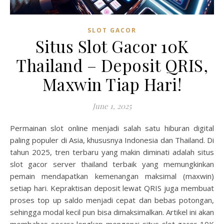
SLOT GACOR
Situs Slot Gacor 10K
Thailand – Deposit QRIS,
Maxwin Tiap Hari!
June 1, 2025
Permainan slot online menjadi salah satu hiburan digital
paling populer di Asia, khususnya Indonesia dan Thailand. Di
tahun 2025, tren terbaru yang makin diminati adalah situs
slot gacor server thailand terbaik yang memungkinkan
pemain mendapatkan kemenangan maksimal (maxwin)
setiap hari. Kepraktisan deposit lewat QRIS juga membuat
proses top up saldo menjadi cepat dan bebas potongan,
sehingga modal kecil pun bisa dimaksimalkan. Artikel ini akan