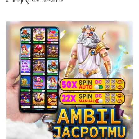
Kunjungi
Slot Lancar138