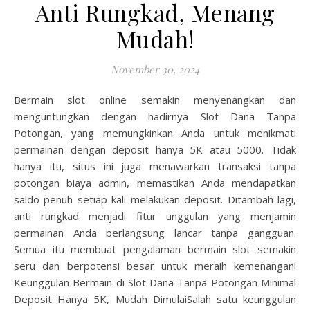
Anti Rungkad, Menang
Mudah!
November 30, 2024
Bermain slot online semakin menyenangkan dan
menguntungkan dengan hadirnya Slot Dana Tanpa
Potongan, yang memungkinkan Anda untuk menikmati
permainan dengan deposit hanya 5K atau 5000. Tidak
hanya itu, situs ini juga menawarkan transaksi tanpa
potongan biaya admin, memastikan Anda mendapatkan
saldo penuh setiap kali melakukan deposit. Ditambah lagi,
anti rungkad menjadi fitur unggulan yang menjamin
permainan Anda berlangsung lancar tanpa gangguan.
Semua itu membuat pengalaman bermain slot semakin
seru dan berpotensi besar untuk meraih kemenangan!
Keunggulan Bermain di Slot Dana Tanpa Potongan Minimal
Deposit Hanya 5K, Mudah DimulaiSalah satu keunggulan