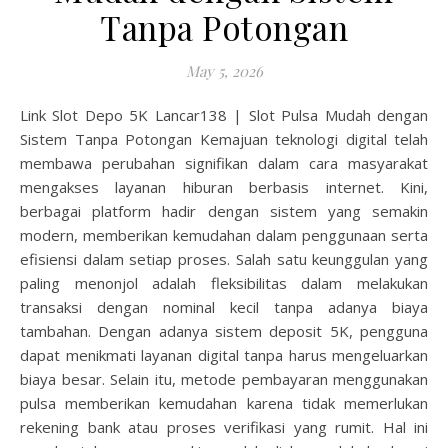
Tanpa Potongan
May 5, 2026
Link Slot Depo 5K Lancar138 | Slot Pulsa Mudah dengan
Sistem Tanpa Potongan Kemajuan teknologi digital telah
membawa perubahan signifikan dalam cara masyarakat
mengakses layanan hiburan berbasis internet. Kini,
berbagai platform hadir dengan sistem yang semakin
modern, memberikan kemudahan dalam penggunaan serta
efisiensi dalam setiap proses. Salah satu keunggulan yang
paling menonjol adalah fleksibilitas dalam melakukan
transaksi dengan nominal kecil tanpa adanya biaya
tambahan. Dengan adanya sistem deposit 5K, pengguna
dapat menikmati layanan digital tanpa harus mengeluarkan
biaya besar. Selain itu, metode pembayaran menggunakan
pulsa memberikan kemudahan karena tidak memerlukan
rekening bank atau proses verifikasi yang rumit. Hal ini