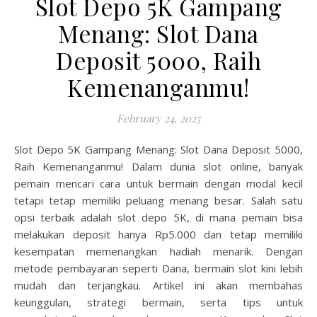
Slot Depo 5K Gampang
Menang: Slot Dana
Deposit 5000, Raih
Kemenanganmu!
February 24, 2025
Slot Depo 5K Gampang Menang: Slot Dana Deposit 5000,
Raih Kemenanganmu! Dalam dunia slot online, banyak
pemain mencari cara untuk bermain dengan modal kecil
tetapi tetap memiliki peluang menang besar. Salah satu
opsi terbaik adalah slot depo 5K, di mana pemain bisa
melakukan deposit hanya Rp5.000 dan tetap memiliki
kesempatan memenangkan hadiah menarik. Dengan
metode pembayaran seperti Dana, bermain slot kini lebih
mudah dan terjangkau. Artikel ini akan membahas
keunggulan, strategi bermain, serta tips untuk