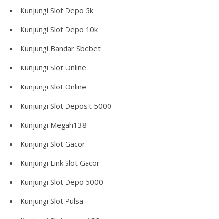
Kunjungi
Slot Depo 5k
Kunjungi
Slot Depo 10k
Kunjungi
Bandar Sbobet
Kunjungi
Slot Online
Kunjungi
Slot Online
Kunjungi
Slot Deposit 5000
Kunjungi
Megah138
Kunjungi
Slot Gacor
Kunjungi
Link Slot Gacor
Kunjungi
Slot Depo 5000
Kunjungi
Slot Pulsa