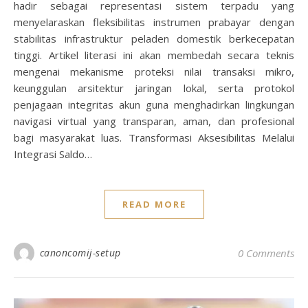
hadir sebagai representasi sistem terpadu yang
menyelaraskan fleksibilitas instrumen prabayar dengan
stabilitas infrastruktur peladen domestik berkecepatan
tinggi. Artikel literasi ini akan membedah secara teknis
mengenai mekanisme proteksi nilai transaksi mikro,
keunggulan arsitektur jaringan lokal, serta protokol
penjagaan integritas akun guna menghadirkan lingkungan
navigasi virtual yang transparan, aman, dan profesional
bagi masyarakat luas. Transformasi Aksesibilitas Melalui
Integrasi Saldo…
READ MORE
canoncomij-setup
0 Comments