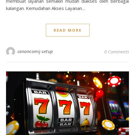
membuat layanan semakin mudah diakses oleh berbagai
kalangan. Kemudahan Akses Layanan…
READ MORE
canoncomij-setup
0 Comments