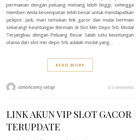
permainan dengan peluang menang lebih tinggi, sehingga
memberi Anda kesempatan lebih besar untuk mendapatkan
jackpot. Jadi, mari temukan link gacor dan mulai bermain
sekarang! Keuntungan Bermain di Slot Min Depo 5rb Modal
Terjangkau dengan Peluang Besar Salah satu keuntungan
utama dari slot min depo 5rb adalah modal yang…
READ MORE
canoncomij-setup
0 Comments
LINK AKUN VIP SLOT GACOR
TERUPDATE