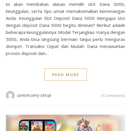
ini akan membahas alasan memilih slot Dana 5000,
keunggulan, serta tips untuk memaksimalkan kemenangan
Anda. Keunggulan Slot Deposit Dana 5000 Mengapa slot
dengan deposit Dana 5000 begitu diminati? Berikut adalah
beberapa keunggulannya: Modal Terjangkau: Hanya dengan
5000, Anda bisa langsung bermain tanpa perlu menguras
dompet. Transaksi Cepat dan Mudah: Dana menawarkan
proses deposit dan…
READ MORE
canoncomij-setup
0 Comments