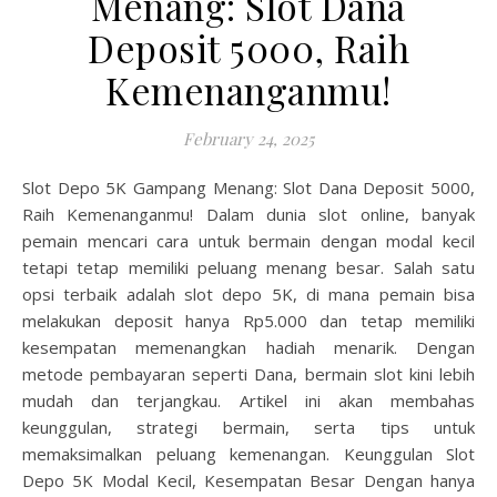
Menang: Slot Dana
Deposit 5000, Raih
Kemenanganmu!
February 24, 2025
Slot Depo 5K Gampang Menang: Slot Dana Deposit 5000,
Raih Kemenanganmu! Dalam dunia slot online, banyak
pemain mencari cara untuk bermain dengan modal kecil
tetapi tetap memiliki peluang menang besar. Salah satu
opsi terbaik adalah slot depo 5K, di mana pemain bisa
melakukan deposit hanya Rp5.000 dan tetap memiliki
kesempatan memenangkan hadiah menarik. Dengan
metode pembayaran seperti Dana, bermain slot kini lebih
mudah dan terjangkau. Artikel ini akan membahas
keunggulan, strategi bermain, serta tips untuk
memaksimalkan peluang kemenangan. Keunggulan Slot
Depo 5K Modal Kecil, Kesempatan Besar Dengan hanya