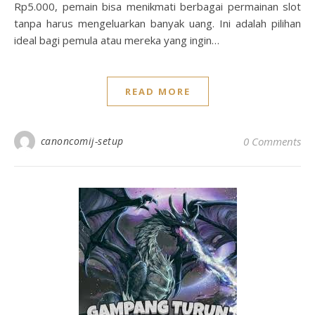
Rp5.000, pemain bisa menikmati berbagai permainan slot
tanpa harus mengeluarkan banyak uang. Ini adalah pilihan
ideal bagi pemula atau mereka yang ingin…
READ MORE
canoncomij-setup
0 Comments