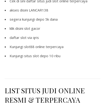
Cek di sini
daftar situs judi slot online terpercaya
akses disini
LANCAR138
segera kunjungi
depo 5k dana
klik disini
slot gacor
daftar
slot via qris
Kunjungi
slot88 online terpercaya
Kunjungi
situs slot depo 10 ribu
LIST SITUS JUDI ONLINE
RESMI & TERPERCAYA