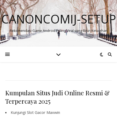
CANONCOMIJ-SETUP
Rekomendasi Game Android Paling Viral yang Bikin Ketagihan
Kumpulan Situs Judi Online Resmi &
Terpercaya 2025
Kunjungi
Slot Gacor Maxwin