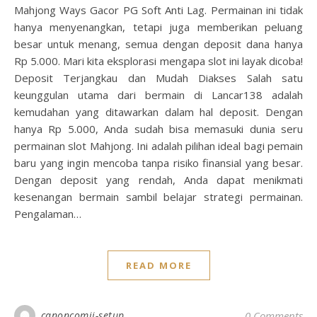
Mahjong Ways Gacor PG Soft Anti Lag. Permainan ini tidak
hanya menyenangkan, tetapi juga memberikan peluang
besar untuk menang, semua dengan deposit dana hanya
Rp 5.000. Mari kita eksplorasi mengapa slot ini layak dicoba!
Deposit Terjangkau dan Mudah Diakses Salah satu
keunggulan utama dari bermain di Lancar138 adalah
kemudahan yang ditawarkan dalam hal deposit. Dengan
hanya Rp 5.000, Anda sudah bisa memasuki dunia seru
permainan slot Mahjong. Ini adalah pilihan ideal bagi pemain
baru yang ingin mencoba tanpa risiko finansial yang besar.
Dengan deposit yang rendah, Anda dapat menikmati
kesenangan bermain sambil belajar strategi permainan.
Pengalaman…
READ MORE
canoncomij-setup
0 Comments