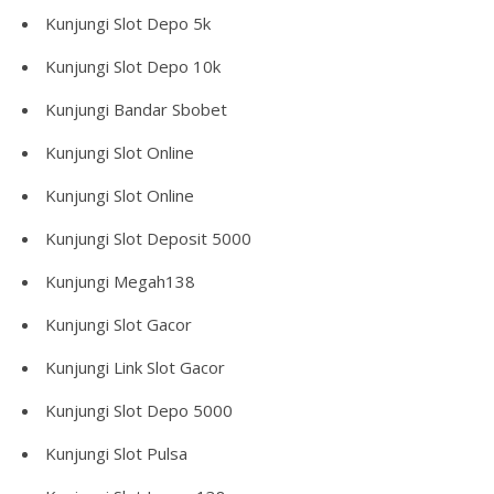
Kunjungi
Slot Depo 5k
Kunjungi
Slot Depo 10k
Kunjungi
Bandar Sbobet
Kunjungi
Slot Online
Kunjungi
Slot Online
Kunjungi
Slot Deposit 5000
Kunjungi
Megah138
Kunjungi
Slot Gacor
Kunjungi
Link Slot Gacor
Kunjungi
Slot Depo 5000
Kunjungi
Slot Pulsa