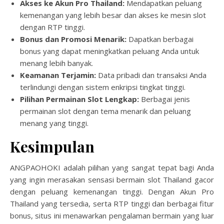
Akses ke Akun Pro Thailand:
Mendapatkan peluang
kemenangan yang lebih besar dan akses ke mesin slot
dengan RTP tinggi.
Bonus dan Promosi Menarik:
Dapatkan berbagai
bonus yang dapat meningkatkan peluang Anda untuk
menang lebih banyak.
Keamanan Terjamin:
Data pribadi dan transaksi Anda
terlindungi dengan sistem enkripsi tingkat tinggi.
Pilihan Permainan Slot Lengkap:
Berbagai jenis
permainan slot dengan tema menarik dan peluang
menang yang tinggi.
Kesimpulan
ANGPAOHOKI adalah pilihan yang sangat tepat bagi Anda
yang ingin merasakan sensasi bermain slot Thailand gacor
dengan peluang kemenangan tinggi. Dengan Akun Pro
Thailand yang tersedia, serta RTP tinggi dan berbagai fitur
bonus, situs ini menawarkan pengalaman bermain yang luar