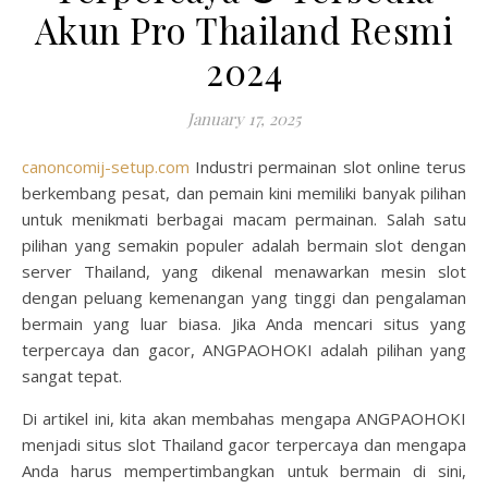
Akun Pro Thailand Resmi
2024
January 17, 2025
canoncomij-setup.com
Industri permainan slot online terus
berkembang pesat, dan pemain kini memiliki banyak pilihan
untuk menikmati berbagai macam permainan. Salah satu
pilihan yang semakin populer adalah bermain slot dengan
server Thailand, yang dikenal menawarkan mesin slot
dengan peluang kemenangan yang tinggi dan pengalaman
bermain yang luar biasa. Jika Anda mencari situs yang
terpercaya dan gacor, ANGPAOHOKI adalah pilihan yang
sangat tepat.
Di artikel ini, kita akan membahas mengapa ANGPAOHOKI
menjadi situs slot Thailand gacor terpercaya dan mengapa
Anda harus mempertimbangkan untuk bermain di sini,