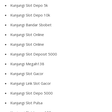
Kunjungi
Slot Depo 5k
Kunjungi
Slot Depo 10k
Kunjungi
Bandar Sbobet
Kunjungi
Slot Online
Kunjungi
Slot Online
Kunjungi
Slot Deposit 5000
Kunjungi
Megah138
Kunjungi
Slot Gacor
Kunjungi
Link Slot Gacor
Kunjungi
Slot Depo 5000
Kunjungi
Slot Pulsa