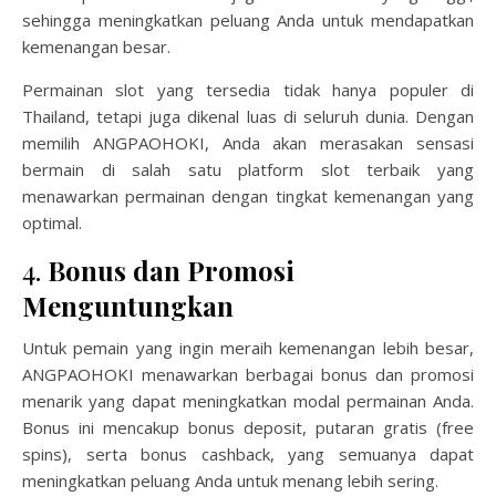
sehingga meningkatkan peluang Anda untuk mendapatkan
kemenangan besar.
Permainan slot yang tersedia tidak hanya populer di
Thailand, tetapi juga dikenal luas di seluruh dunia. Dengan
memilih ANGPAOHOKI, Anda akan merasakan sensasi
bermain di salah satu platform slot terbaik yang
menawarkan permainan dengan tingkat kemenangan yang
optimal.
4.
Bonus dan Promosi
Menguntungkan
Untuk pemain yang ingin meraih kemenangan lebih besar,
ANGPAOHOKI menawarkan berbagai bonus dan promosi
menarik yang dapat meningkatkan modal permainan Anda.
Bonus ini mencakup bonus deposit, putaran gratis (free
spins), serta bonus cashback, yang semuanya dapat
meningkatkan peluang Anda untuk menang lebih sering.