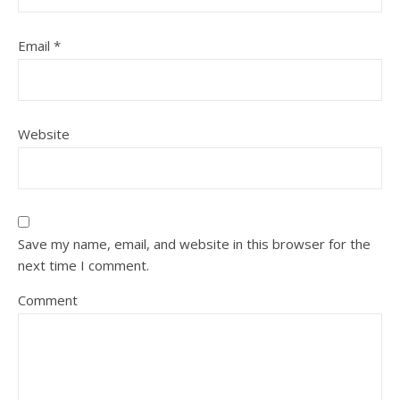
Email
*
Website
Save my name, email, and website in this browser for the
next time I comment.
Comment