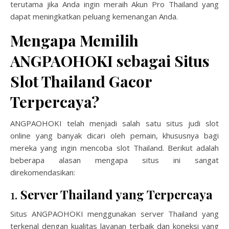
terutama jika Anda ingin meraih Akun Pro Thailand yang
dapat meningkatkan peluang kemenangan Anda.
Mengapa Memilih
ANGPAOHOKI sebagai Situs
Slot Thailand Gacor
Terpercaya?
ANGPAOHOKI telah menjadi salah satu situs judi slot
online yang banyak dicari oleh pemain, khususnya bagi
mereka yang ingin mencoba slot Thailand. Berikut adalah
beberapa alasan mengapa situs ini sangat
direkomendasikan:
1.
Server Thailand yang Terpercaya
Situs ANGPAOHOKI menggunakan server Thailand yang
terkenal dengan kualitas layanan terbaik dan koneksi yang