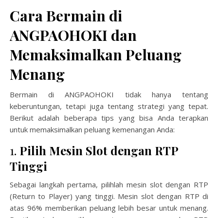
Cara Bermain di
ANGPAOHOKI dan
Memaksimalkan Peluang
Menang
Bermain di ANGPAOHOKI tidak hanya tentang
keberuntungan, tetapi juga tentang strategi yang tepat.
Berikut adalah beberapa tips yang bisa Anda terapkan
untuk memaksimalkan peluang kemenangan Anda:
1.
Pilih Mesin Slot dengan RTP
Tinggi
Sebagai langkah pertama, pilihlah mesin slot dengan RTP
(Return to Player) yang tinggi. Mesin slot dengan RTP di
atas 96% memberikan peluang lebih besar untuk menang.